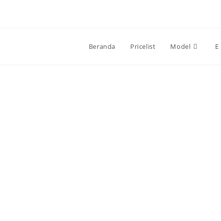
Beranda
Pricelist
Model
E