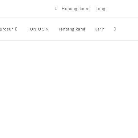
Hubungi kami
Lang :
 Brosur
IONIQ 5 N
Tentang kami
Karir